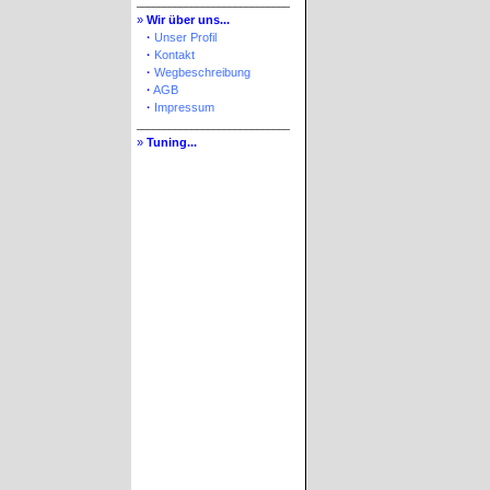
____________________________
»
Wir über uns...
»
·
Unser Profil
»
·
Kontakt
»
·
Wegbeschreibung
»
·
AGB
»
·
Impressum
____________________________
»
Tuning...