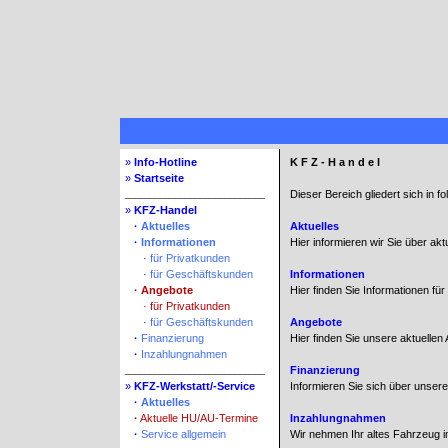
»
Info-Hotline
K F Z - H a n d e l
»
Startseite
Dieser Bereich gliedert sich in f
____________________________
»
KFZ-Handel
»
·
Aktuelles
Aktuelles
»
·
Informationen
Hier informieren wir Sie über ak
» »
·
für Privatkunden
» »
·
für Geschäftskunden
Informationen
»
·
Angebote
Hier finden Sie Informationen fü
» »
·
für Privatkunden
» »
·
für Geschäftskunden
Angebote
»
·
Finanzierung
Hier finden Sie unsere aktuelle
»
·
Inzahlungnahmen
Finanzierung
____________________________
»
KFZ-Werkstatt/-Service
Informieren Sie sich über unser
»
·
Aktuelles
»
·
Aktuelle HU/AU-Termine
Inzahlungnahmen
»
·
Service allgemein
Wir nehmen Ihr altes Fahrzeug in